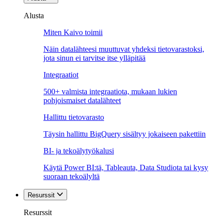
Alusta
Miten Kaivo toimii
Näin datalähteesi muuttuvat yhdeksi tietovarastoksi,
jota sinun ei tarvitse itse ylläpitää
Integraatiot
500+ valmista integraatiota, mukaan lukien
pohjoismaiset datalähteet
Hallittu tietovarasto
Täysin hallittu BigQuery sisältyy jokaiseen pakettiin
BI- ja tekoälytyökalusi
Käytä Power BI:tä, Tableauta, Data Studiota tai kysy
suoraan tekoälyltä
Resurssit
Resurssit