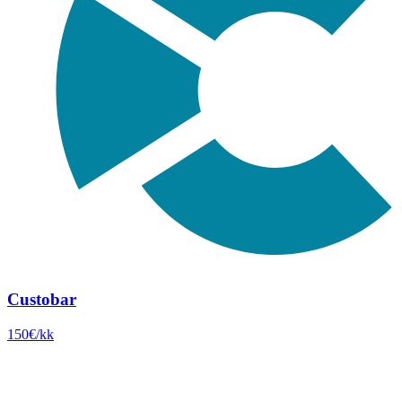
Custobar
150€/kk