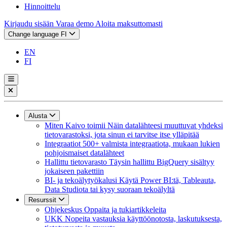
Hinnoittelu
Kirjaudu sisään
Varaa demo
Aloita maksuttomasti
Change language
FI
EN
FI
Alusta
Miten Kaivo toimii
Näin datalähteesi muuttuvat yhdeksi
tietovarastoksi, jota sinun ei tarvitse itse ylläpitää
Integraatiot
500+ valmista integraatiota, mukaan lukien
pohjoismaiset datalähteet
Hallittu tietovarasto
Täysin hallittu BigQuery sisältyy
jokaiseen pakettiin
BI- ja tekoälytyökalusi
Käytä Power BI:tä, Tableauta,
Data Studiota tai kysy suoraan tekoälyltä
Resurssit
Ohjekeskus
Oppaita ja tukiartikkeleita
UKK
Nopeita vastauksia käyttöönotosta, laskutuksesta,