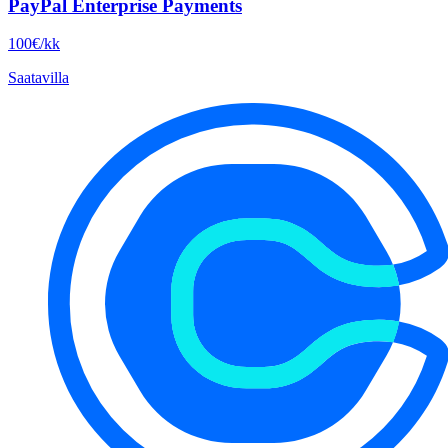
PayPal Enterprise Payments
100€/kk
Saatavilla