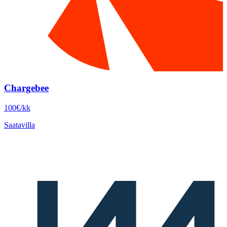
Chargebee
100€/kk
Saatavilla