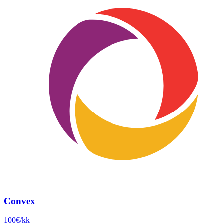
Convex
100€/kk