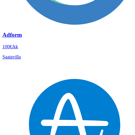
Adform
100€/kk
Saatavilla