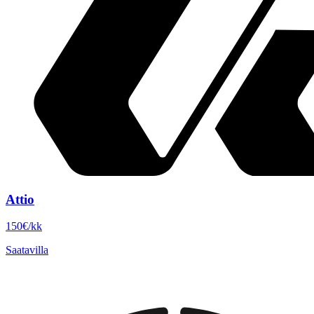
Attio
150€/kk
Saatavilla