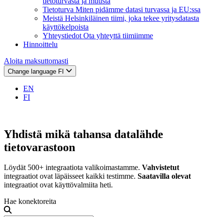
tietoturvasta ja muusta
Tietoturva
Miten pidämme datasi turvassa ja EU:ssa
Meistä
Helsinkiläinen tiimi, joka tekee yritysdatasta
käyttökelpoista
Yhteystiedot
Ota yhteyttä tiimiimme
Hinnoittelu
Aloita maksuttomasti
Change language
FI
EN
FI
Yhdistä mikä tahansa datalähde
tietovarastoon
Löydät 500+ integraatiota valikoimastamme.
Vahvistetut
integraatiot ovat läpäisseet kaikki testimme.
Saatavilla olevat
integraatiot ovat käyttövalmiita heti.
Hae konektoreita