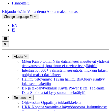
Hinnoittelu
Kirjaudu sisään
Varaa demo
Aloita maksuttomasti
Change language
FI
EN
FI
Alusta
Miten Kaivo toimii
Näin datalähteesi muuttuvat yhdeksi
tietovarastoksi, jota sinun ei tarvitse itse ylläpitää
Integraatiot
500+ valmista integraatiota, mukaan lukien
pohjoismaiset datalähteet
Hallittu tietovarasto
Täysin hallittu BigQuery sisältyy
jokaiseen pakettiin
BI- ja tekoälytyökalusi
Käytä Power BI:tä, Tableauta,
Data Studiota tai kysy suoraan tekoälyltä
Resurssit
Ohjekeskus
Oppaita ja tukiartikkeleita
UKK
Nopeita vastauksia käyttöönotosta, laskutuksesta,