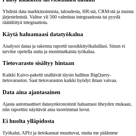
Yhdistä data markkinoinnista, taloudesta, HR:stä, CRM:stä ja muista
järjestelmistä. Valitse yli 500 valmiista integraatiosta tai pyydä
räätälöityä integraatiota.
Käytä haluamaasi datatyökalua
Analysoi dataa ja rakenna raportit suosikkityökaluillasi. Sinun ei
tarvitse opetella uutta ja monimutkaista työkalua.
Tietovarasto sisältyy hintaan
Kaikki Kaivo-paketit sisältävät täysin hallitun BigQuery-
tietovaraston. Saat tietovaraston kaikki hyödyt ilman vaivaa.
Data aina ajantasainen
Ajasta automaattiset datasynkronoinnit haluamasi tiheyden mukaan,
niin raporttisi näyttävät aina tuoreimmat luvut.
Ei huolta ylläpidosta
Työkalut, API:t ja tietokannat muuttuvat, mutta me pidämme