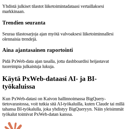
Yhdistä julkiset tilastot liiketoimintadataasi vertaillaksesi
markkinaan.
Trendien seuranta
Seuraa tilastosarjoja ajan myötä valvoaksesi liiketoiminnallesi
olennaisia trendejä.
Aina ajantasainen raportointi
Pidä PxWeb-data ajan tasalla, jotta dashboardisi heijastavat
tuoreimpia julkaistuja lukuja.
Käytä PxWeb-dataasi AI- ja BI-
työkaluissa
Kun PxWeb-datasi on Kaivon hallinnoimassa BigQuery-
tietovarastossa, voit tutkia sitä AI-työkaluilla, kuten Claude tai millä
tahansa BI-työkalulla, joka yhdistyy BigQueryyn. Näin yleisimmät
työkalut toimivat PxWeb-datan kanssa.