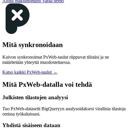
Aloita maksuttomasti
Varaa demo
Mitä synkronoidaan
Kaivon synkronoimat PxWeb-taulut riippuvat tilistäsi ja ne
määritetään yhteyttä muodostettaessa.
Katso kaikki PxWeb-taulut
→
Mitä PxWeb-datalla voi tehdä
Julkisten tilastojen analyysi
Tuo PxWeb-datasetit BigQueryyn analysoidaksesi virallisia tilastoja
omissa työkaluissasi.
Yhdistä sisäiseen dataan