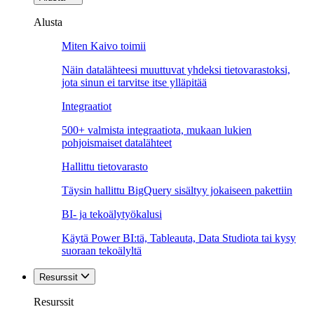
Alusta
Miten Kaivo toimii
Näin datalähteesi muuttuvat yhdeksi tietovarastoksi,
jota sinun ei tarvitse itse ylläpitää
Integraatiot
500+ valmista integraatiota, mukaan lukien
pohjoismaiset datalähteet
Hallittu tietovarasto
Täysin hallittu BigQuery sisältyy jokaiseen pakettiin
BI- ja tekoälytyökalusi
Käytä Power BI:tä, Tableauta, Data Studiota tai kysy
suoraan tekoälyltä
Resurssit
Resurssit