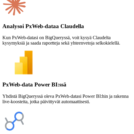
Analysoi PxWeb-dataa Claudella
Kun PxWeb-datasi on BigQueryssä, voit kysyä Claudelta
kysymyksiä ja saada raportteja sekä yhteenvetoja selkokielellä.
PxWeb-data Power BI:ssä
Yhdistä BigQueryssä oleva PxWeb-datasi Power BI:hin ja rakenna
live-koosteita, jotka päivittyvät automaattisesti.