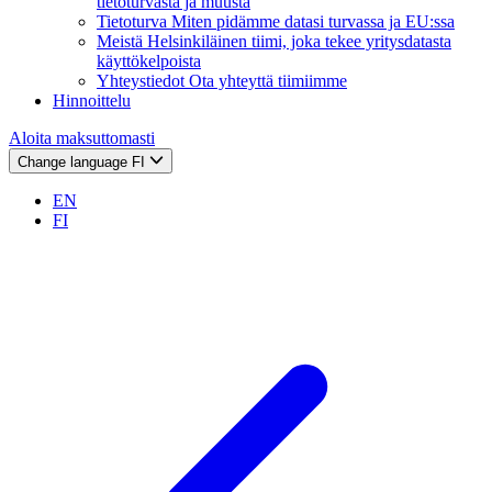
tietoturvasta ja muusta
Tietoturva
Miten pidämme datasi turvassa ja EU:ssa
Meistä
Helsinkiläinen tiimi, joka tekee yritysdatasta
käyttökelpoista
Yhteystiedot
Ota yhteyttä tiimiimme
Hinnoittelu
Aloita maksuttomasti
Change language
FI
EN
FI