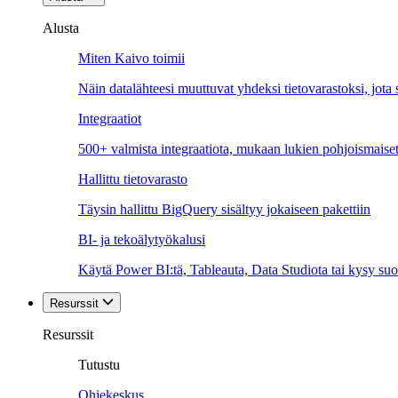
Alusta
Miten Kaivo toimii
Näin datalähteesi muuttuvat yhdeksi tietovarastoksi, jota si
Integraatiot
500+ valmista integraatiota, mukaan lukien pohjoismaiset
Hallittu tietovarasto
Täysin hallittu BigQuery sisältyy jokaiseen pakettiin
BI- ja tekoälytyökalusi
Käytä Power BI:tä, Tableauta, Data Studiota tai kysy suo
Resurssit
Resurssit
Tutustu
Ohjekeskus