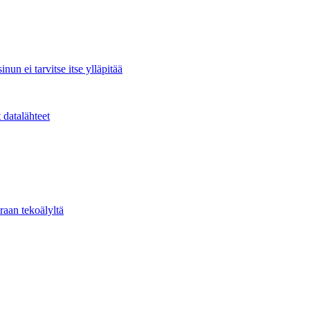
nun ei tarvitse itse ylläpitää
 datalähteet
raan tekoälyltä