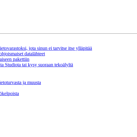
tovarastoksi, jota sinun ei tarvitse itse ylläpitää
ohjoismaiset datalähteet
aiseen pakettiin
a Studiota tai kysy suoraan tekoälyltä
ietoturvasta ja muusta
tökelpoista