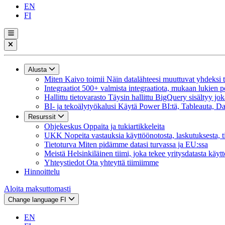
EN
FI
Alusta
Miten Kaivo toimii
Näin datalähteesi muuttuvat yhdeksi tie
Integraatiot
500+ valmista integraatiota, mukaan lukien p
Hallittu tietovarasto
Täysin hallittu BigQuery sisältyy jok
BI- ja tekoälytyökalusi
Käytä Power BI:tä, Tableauta, Dat
Resurssit
Ohjekeskus
Oppaita ja tukiartikkeleita
UKK
Nopeita vastauksia käyttöönotosta, laskutuksesta, t
Tietoturva
Miten pidämme datasi turvassa ja EU:ssa
Meistä
Helsinkiläinen tiimi, joka tekee yritysdatasta käyt
Yhteystiedot
Ota yhteyttä tiimiimme
Hinnoittelu
Aloita maksuttomasti
Change language
FI
EN