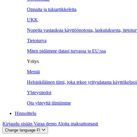
Oppaita ja tukiartikkeleita
UKK
Nopeita vastauksia käyttöönotosta, laskutuksesta, tietotu
Tietoturva
Miten pidämme datasi turvassa ja EU:ssa
Yritys
Meistä
Helsinkiläinen tiimi, joka tekee yritysdatasta käyttökelpoi
Yhteystiedot
Ota yhteyttä tiimiimme
Hinnoittelu
Kirjaudu sisään
Varaa demo
Aloita maksuttomasti
Change language
FI