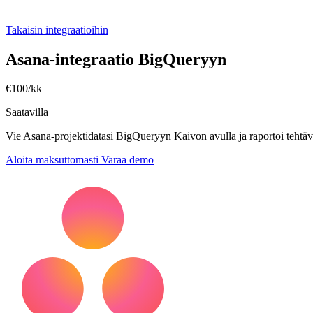
Takaisin integraatioihin
Asana-integraatio BigQueryyn
€100/kk
Saatavilla
Vie Asana-projektidatasi BigQueryyn Kaivon avulla ja raportoi tehtävis
Aloita maksuttomasti
Varaa demo