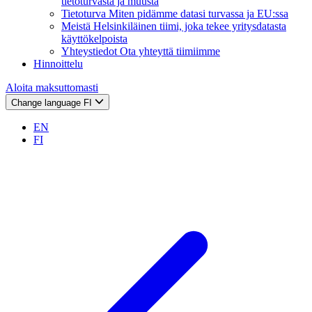
tietoturvasta ja muusta
Tietoturva
Miten pidämme datasi turvassa ja EU:ssa
Meistä
Helsinkiläinen tiimi, joka tekee yritysdatasta
käyttökelpoista
Yhteystiedot
Ota yhteyttä tiimiimme
Hinnoittelu
Aloita maksuttomasti
Change language
FI
EN
FI