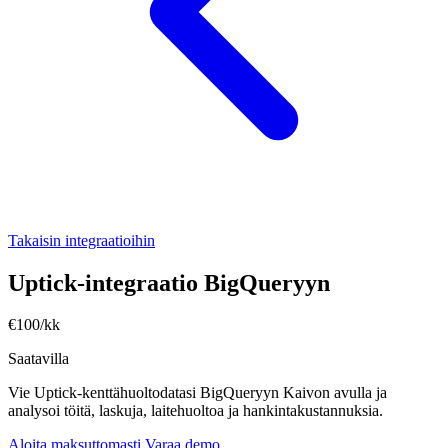
Takaisin integraatioihin
Uptick-integraatio BigQueryyn
€100/kk
Saatavilla
Vie Uptick-kenttähuoltodatasi BigQueryyn Kaivon avulla ja
analysoi töitä, laskuja, laitehuoltoa ja hankintakustannuksia.
Aloita maksuttomasti
Varaa demo