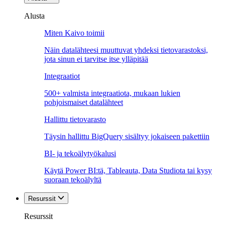
Alusta
Miten Kaivo toimii
Näin datalähteesi muuttuvat yhdeksi tietovarastoksi,
jota sinun ei tarvitse itse ylläpitää
Integraatiot
500+ valmista integraatiota, mukaan lukien
pohjoismaiset datalähteet
Hallittu tietovarasto
Täysin hallittu BigQuery sisältyy jokaiseen pakettiin
BI- ja tekoälytyökalusi
Käytä Power BI:tä, Tableauta, Data Studiota tai kysy
suoraan tekoälyltä
Resurssit
Resurssit