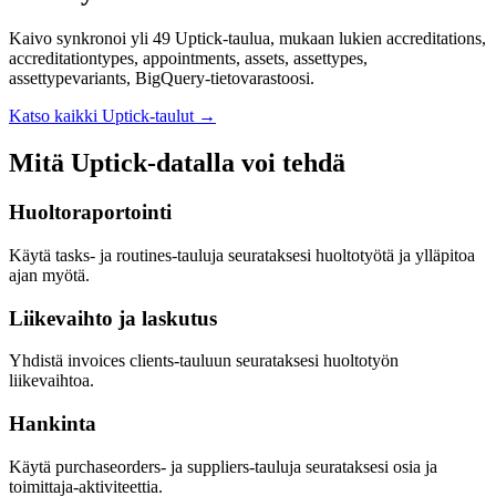
Kaivo synkronoi yli 49 Uptick-taulua, mukaan lukien accreditations,
accreditationtypes, appointments, assets, assettypes,
assettypevariants, BigQuery-tietovarastoosi.
Katso kaikki Uptick-taulut
→
Mitä Uptick-datalla voi tehdä
Huoltoraportointi
Käytä tasks- ja routines-tauluja seurataksesi huoltotyötä ja ylläpitoa
ajan myötä.
Liikevaihto ja laskutus
Yhdistä invoices clients-tauluun seurataksesi huoltotyön
liikevaihtoa.
Hankinta
Käytä purchaseorders- ja suppliers-tauluja seurataksesi osia ja
toimittaja-aktiviteettia.