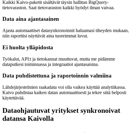
Kaikki Kaivo-paketit sisältävät täysin hallitun BigQuery-
tietovaraston. Saat tietovaraston kaikki hyödyt ilman vaivaa.
Data aina ajantasainen
Ajasta automaattiset datasynkronoinnit haluamasi tiheyden mukaan,
niin raporttisi näyttävät aina tuoreimmat luvut.
Ei huolta ylläpidosta
Työkalut, API:t ja tietokannat muuttuvat, mutta me pidämme
dataputkesi toiminnassa ja integraatiot ajantasaisina.
Data puhdistettuna ja raportoinnin valmiina
Lähdejärjestelmien raakadata voi olla vaikea käyttää analytiikassa.
Kaivo puhdistaa kaiken datan automaattisesti ja tekee siitä helposti
käytettävää.
Dataohjautuvat yritykset synkronoivat
datansa Kaivolla