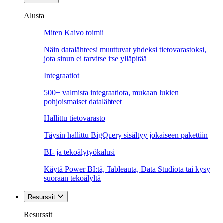
Alusta
Miten Kaivo toimii
Näin datalähteesi muuttuvat yhdeksi tietovarastoksi,
jota sinun ei tarvitse itse ylläpitää
Integraatiot
500+ valmista integraatiota, mukaan lukien
pohjoismaiset datalähteet
Hallittu tietovarasto
Täysin hallittu BigQuery sisältyy jokaiseen pakettiin
BI- ja tekoälytyökalusi
Käytä Power BI:tä, Tableauta, Data Studiota tai kysy
suoraan tekoälyltä
Resurssit
Resurssit