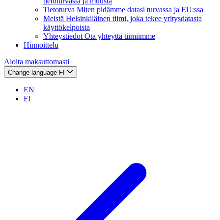
tietoturvasta ja muusta
Tietoturva
Miten pidämme datasi turvassa ja EU:ssa
Meistä
Helsinkiläinen tiimi, joka tekee yritysdatasta
käyttökelpoista
Yhteystiedot
Ota yhteyttä tiimiimme
Hinnoittelu
Aloita maksuttomasti
Change language
FI
EN
FI