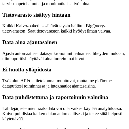
tarvitse opetella uutta ja monimutkaista työkalua.
Tietovarasto sisältyy hintaan
Kaikki Kaivo-paketit sisältävät täysin hallitun BigQuery-
tietovaraston. Saat tietovaraston kaikki hyödyt ilman vaivaa.
Data aina ajantasainen
Ajasta automaattiset datasynkronoinnit haluamasi tiheyden mukaan,
niin raporttisi näyttävät aina tuoreimmat luvut.
Ei huolta ylläpidosta
Työkalut, API:t ja tietokannat muuttuvat, mutta me pidämme
dataputkesi toiminnassa ja integraatiot ajantasaisina.
Data puhdistettuna ja raportoinnin valmiina
Lähdejärjestelmien raakadata voi olla vaikea käyttää analytiikassa.
Kaivo puhdistaa kaiken datan automaattisesti ja tekee siitä helposti
käytettävää.