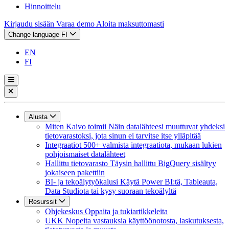
Hinnoittelu
Kirjaudu sisään
Varaa demo
Aloita maksuttomasti
Change language
FI
EN
FI
Alusta
Miten Kaivo toimii
Näin datalähteesi muuttuvat yhdeksi
tietovarastoksi, jota sinun ei tarvitse itse ylläpitää
Integraatiot
500+ valmista integraatiota, mukaan lukien
pohjoismaiset datalähteet
Hallittu tietovarasto
Täysin hallittu BigQuery sisältyy
jokaiseen pakettiin
BI- ja tekoälytyökalusi
Käytä Power BI:tä, Tableauta,
Data Studiota tai kysy suoraan tekoälyltä
Resurssit
Ohjekeskus
Oppaita ja tukiartikkeleita
UKK
Nopeita vastauksia käyttöönotosta, laskutuksesta,