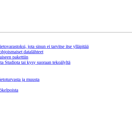
tovarastoksi, jota sinun ei tarvitse itse ylläpitää
ohjoismaiset datalähteet
aiseen pakettiin
a Studiota tai kysy suoraan tekoälyltä
ietoturvasta ja muusta
tökelpoista