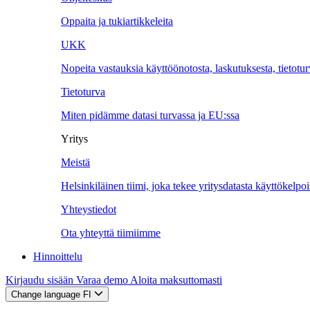
Oppaita ja tukiartikkeleita
UKK
Nopeita vastauksia käyttöönotosta, laskutuksesta, tietotu
Tietoturva
Miten pidämme datasi turvassa ja EU:ssa
Yritys
Meistä
Helsinkiläinen tiimi, joka tekee yritysdatasta käyttökelpoi
Yhteystiedot
Ota yhteyttä tiimiimme
Hinnoittelu
Kirjaudu sisään
Varaa demo
Aloita maksuttomasti
Change language
FI