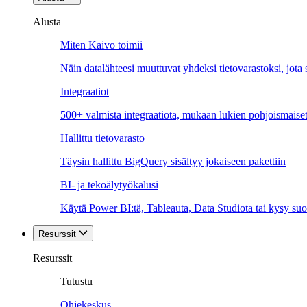
Alusta
Miten Kaivo toimii
Näin datalähteesi muuttuvat yhdeksi tietovarastoksi, jota si
Integraatiot
500+ valmista integraatiota, mukaan lukien pohjoismaiset
Hallittu tietovarasto
Täysin hallittu BigQuery sisältyy jokaiseen pakettiin
BI- ja tekoälytyökalusi
Käytä Power BI:tä, Tableauta, Data Studiota tai kysy suo
Resurssit
Resurssit
Tutustu
Ohjekeskus