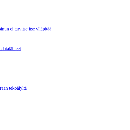
nun ei tarvitse itse ylläpitää
 datalähteet
raan tekoälyltä