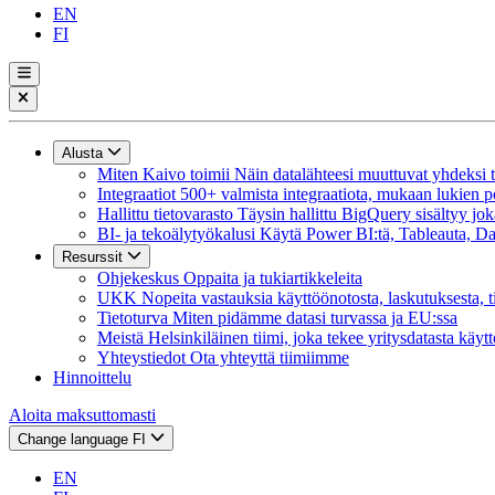
EN
FI
Alusta
Miten Kaivo toimii
Näin datalähteesi muuttuvat yhdeksi tie
Integraatiot
500+ valmista integraatiota, mukaan lukien p
Hallittu tietovarasto
Täysin hallittu BigQuery sisältyy jok
BI- ja tekoälytyökalusi
Käytä Power BI:tä, Tableauta, Dat
Resurssit
Ohjekeskus
Oppaita ja tukiartikkeleita
UKK
Nopeita vastauksia käyttöönotosta, laskutuksesta, t
Tietoturva
Miten pidämme datasi turvassa ja EU:ssa
Meistä
Helsinkiläinen tiimi, joka tekee yritysdatasta käyt
Yhteystiedot
Ota yhteyttä tiimiimme
Hinnoittelu
Aloita maksuttomasti
Change language
FI
EN