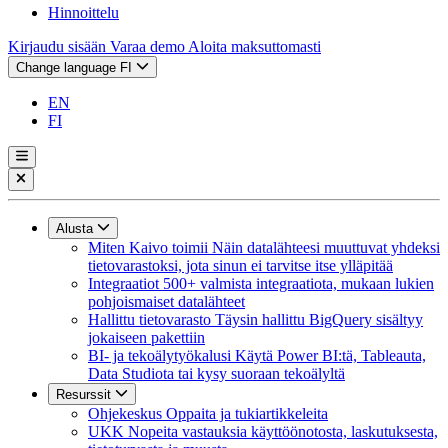
Hinnoittelu
Kirjaudu sisään
Varaa demo
Aloita maksuttomasti
Change language
FI
EN
FI
Alusta
Miten Kaivo toimii
Näin datalähteesi muuttuvat yhdeksi
tietovarastoksi, jota sinun ei tarvitse itse ylläpitää
Integraatiot
500+ valmista integraatiota, mukaan lukien
pohjoismaiset datalähteet
Hallittu tietovarasto
Täysin hallittu BigQuery sisältyy
jokaiseen pakettiin
BI- ja tekoälytyökalusi
Käytä Power BI:tä, Tableauta,
Data Studiota tai kysy suoraan tekoälyltä
Resurssit
Ohjekeskus
Oppaita ja tukiartikkeleita
UKK
Nopeita vastauksia käyttöönotosta, laskutuksesta,