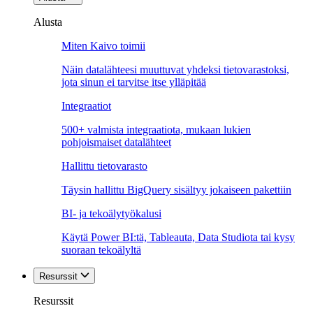
Alusta
Miten Kaivo toimii
Näin datalähteesi muuttuvat yhdeksi tietovarastoksi,
jota sinun ei tarvitse itse ylläpitää
Integraatiot
500+ valmista integraatiota, mukaan lukien
pohjoismaiset datalähteet
Hallittu tietovarasto
Täysin hallittu BigQuery sisältyy jokaiseen pakettiin
BI- ja tekoälytyökalusi
Käytä Power BI:tä, Tableauta, Data Studiota tai kysy
suoraan tekoälyltä
Resurssit
Resurssit