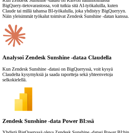
Kun Zendesk Sunshine -datasi on Kaivon hallinnoimassa
BigQuery-tietovarastossa, voit tutkia sitä AI-työkaluilla, kuten
Claude tai millä tahansa BI-työkalulla, joka yhdistyy BigQueryyn.
Näin yleisimmät työkalut toimivat Zendesk Sunshine -datan kanssa.
Analysoi Zendesk Sunshine -dataa Claudella
Kun Zendesk Sunshine -datasi on BigQueryssä, voit kysyä
Claudelta kysymyksiä ja saada raportteja sekä yhteenvetoja
selkokielellä.
Zendesk Sunshine -data Power BI:ssä
Yhdistä BigQueryssä oleva Zendesk Sunshine -datasi Power BI:hin