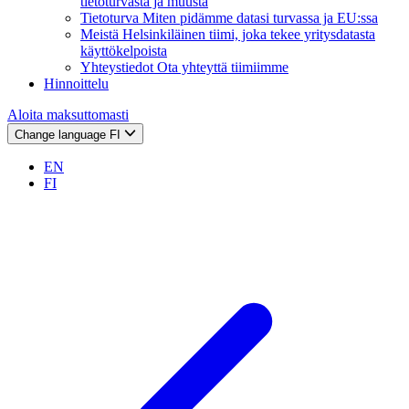
tietoturvasta ja muusta
Tietoturva
Miten pidämme datasi turvassa ja EU:ssa
Meistä
Helsinkiläinen tiimi, joka tekee yritysdatasta
käyttökelpoista
Yhteystiedot
Ota yhteyttä tiimiimme
Hinnoittelu
Aloita maksuttomasti
Change language
FI
EN
FI