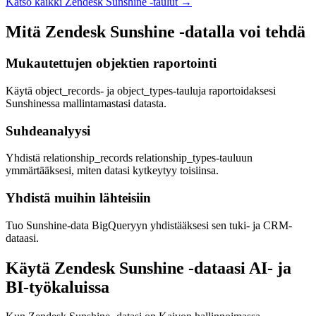
Katso kaikki Zendesk Sunshine -taulut
→
Mitä Zendesk Sunshine -datalla voi tehdä
Mukautettujen objektien raportointi
Käytä object_records- ja object_types-tauluja raportoidaksesi
Sunshinessa mallintamastasi datasta.
Suhdeanalyysi
Yhdistä relationship_records relationship_types-tauluun
ymmärtääksesi, miten datasi kytkeytyy toisiinsa.
Yhdistä muihin lähteisiin
Tuo Sunshine-data BigQueryyn yhdistääksesi sen tuki- ja CRM-
dataasi.
Käytä Zendesk Sunshine -dataasi AI- ja
BI-työkaluissa