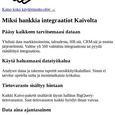
Katso koko käyttöönotto-ohje
→
Miksi hankkia integraatiot Kaivolta
Pääsy kaikkeen tarvitsemaasi dataan
Yhdistä data markkinoinnista, taloudesta, HR:stä, CRM:stä ja muista
järjestelmistä. Valitse yli 500 valmiista integraatiosta tai pyydä
räätälöityä integraatiota.
Käytä haluamaasi datatyökalua
Analysoi dataa ja rakenna raportit suosikkityökaluillasi. Sinun ei
tarvitse opetella uutta ja monimutkaista työkalua.
Tietovarasto sisältyy hintaan
Kaikki Kaivo-paketit sisältävät täysin hallitun BigQuery-
tietovaraston. Saat tietovaraston kaikki hyödyt ilman vaivaa.
Data aina ajantasainen