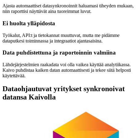
Ajasta automaattiset datasynkronoinnit haluamasi tiheyden mukaan,
niin raporttisi näyttävät aina tuoreimmat luvut.
Ei huolta ylläpidosta
Työkalut, API:t ja tietokannat muuttuvat, mutta me pidämme
dataputkesi toiminnassa ja integraatiot ajantasaisina.
Data puhdistettuna ja raportoinnin valmiina
Lähdejärjestelmien raakadata voi olla vaikea käyttää analytiikassa.
Kaivo puhdistaa kaiken datan automaattisesti ja tekee siitä helposti
käytettävää.
Dataohjautuvat yritykset synkronoivat
datansa Kaivolla