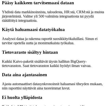
Pääsy kaikkeen tarvitsemaasi dataan
Yhdistä data markkinoinnista, taloudesta, HR:stä, CRM:stä ja muista
järjestelmistä. Valitse yli 500 valmiista integraatiosta tai pyydä
räätälöityä integraatiota.
Käytä haluamaasi datatyökalua
Analysoi dataa ja rakenna raportit suosikkityökaluillasi. Sinun ei
tarvitse opetella uutta ja monimutkaista työkalua.
Tietovarasto sisältyy hintaan
Kaikki Kaivo-paketit sisältävät täysin hallitun BigQuery-
tietovaraston. Saat tietovaraston kaikki hyödyt ilman vaivaa.
Data aina ajantasainen
Ajasta automaattiset datasynkronoinnit haluamasi tiheyden mukaan,
niin raporttisi näyttävät aina tuoreimmat luvut.
Ei huolta ylläpidosta