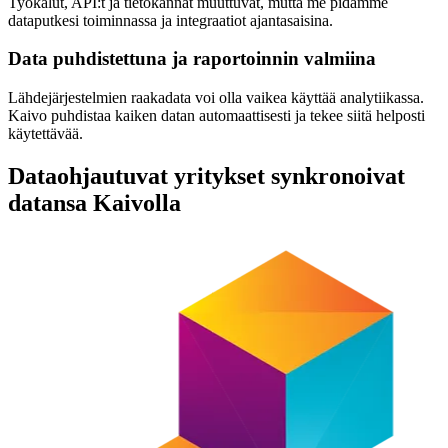
Työkalut, API:t ja tietokannat muuttuvat, mutta me pidämme
dataputkesi toiminnassa ja integraatiot ajantasaisina.
Data puhdistettuna ja raportoinnin valmiina
Lähdejärjestelmien raakadata voi olla vaikea käyttää analytiikassa.
Kaivo puhdistaa kaiken datan automaattisesti ja tekee siitä helposti
käytettävää.
Dataohjautuvat yritykset synkronoivat
datansa Kaivolla