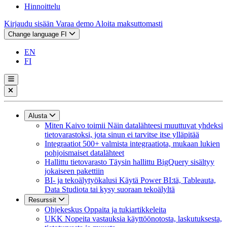
Hinnoittelu
Kirjaudu sisään
Varaa demo
Aloita maksuttomasti
Change language
FI
EN
FI
Alusta
Miten Kaivo toimii
Näin datalähteesi muuttuvat yhdeksi
tietovarastoksi, jota sinun ei tarvitse itse ylläpitää
Integraatiot
500+ valmista integraatiota, mukaan lukien
pohjoismaiset datalähteet
Hallittu tietovarasto
Täysin hallittu BigQuery sisältyy
jokaiseen pakettiin
BI- ja tekoälytyökalusi
Käytä Power BI:tä, Tableauta,
Data Studiota tai kysy suoraan tekoälyltä
Resurssit
Ohjekeskus
Oppaita ja tukiartikkeleita
UKK
Nopeita vastauksia käyttöönotosta, laskutuksesta,