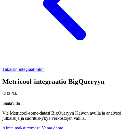
Takaisin integraatioihin
Metricool-integraatio BigQueryyn
€100/kk
Saatavilla
Vie Metricool-some-datasi BigQueryyn Kaivon avulla ja analysoi
julkaisuja ja suorituskykyä verkostojen välillä.
Aloita maksuttomasti
Varaa demo