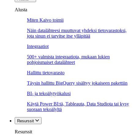
Alusta
Miten Kaivo toimii
Näin datalähteesi muuttuvat yhdeksi tietovarastoksi,
jota sinun ei tarvitse itse ylläpitää
Integraatiot
500+ valmista integraatiota, mukaan lukien
pohjoismaiset datalähteet
Hallittu tietovarasto
Täysin hallittu BigQuery sisältyy jokaiseen pakettiin
BI- ja tekoälytyökalusi
Käytä Power BI:tä, Tableauta, Data Studiota tai kysy
suoraan tekoälyltä
Resurssit
Resurssit