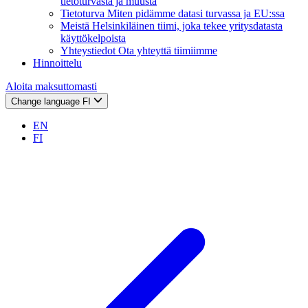
tietoturvasta ja muusta
Tietoturva
Miten pidämme datasi turvassa ja EU:ssa
Meistä
Helsinkiläinen tiimi, joka tekee yritysdatasta
käyttökelpoista
Yhteystiedot
Ota yhteyttä tiimiimme
Hinnoittelu
Aloita maksuttomasti
Change language
FI
EN
FI