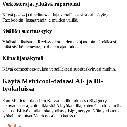
Verkostorajat ylittävä raportointi
Käytä posts- ja timelines-tauluja vertaillaksesi suorituskykyä
Facebookin, Instagramin ja muiden välillä.
Sisällön suorituskyky
Yhdistä julkaisut ja Reels-videot niiden aikajanoihin nähdäksesi,
mikä sisältö menestyy parhaiten ajan mittaan.
Kilpailijanäkymä
Käytä competitors-tauluja vertaillaksesi suorituskykyäsi muihin.
Käytä Metricool-dataasi AI- ja BI-
työkaluissa
Kun Metricool-datasi on Kaivon hallinnoimassa BigQuery-
tietovarastossa, voit tutkia sitä AI-työkaluilla, kuten Claude tai millä
tahansa BI-työkalulla, joka yhdistyy BigQueryyn. Näin yleisimmät
työkalut toimivat Metricool-datan kanssa.