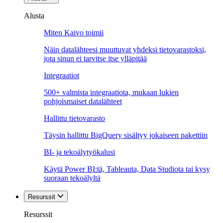
Alusta
Miten Kaivo toimii
Näin datalähteesi muuttuvat yhdeksi tietovarastoksi,
jota sinun ei tarvitse itse ylläpitää
Integraatiot
500+ valmista integraatiota, mukaan lukien
pohjoismaiset datalähteet
Hallittu tietovarasto
Täysin hallittu BigQuery sisältyy jokaiseen pakettiin
BI- ja tekoälytyökalusi
Käytä Power BI:tä, Tableauta, Data Studiota tai kysy
suoraan tekoälyltä
Resurssit
Resurssit