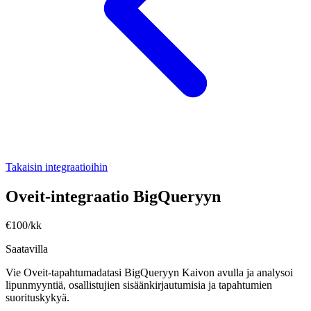
Takaisin integraatioihin
Oveit-integraatio BigQueryyn
€100/kk
Saatavilla
Vie Oveit-tapahtumadatasi BigQueryyn Kaivon avulla ja analysoi
lipunmyyntiä, osallistujien sisäänkirjautumisia ja tapahtumien
suorituskykyä.