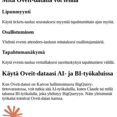
Mitä Oveit-datalla voi tehdä
Lipunmyynti
Käytä tickets-taulua seurataksesi myyntiä tapahtumittain ajan myötä.
Osallistuminen
Yhdistä events attendees-tauluun mitataksesi osallistujamääriä.
Tapahtumanäkymä
Käytä events-taulua vertaillaksesi suorituskykyä tapahtumiesi välillä.
Käytä Oveit-dataasi AI- ja BI-työkaluissa
Kun Oveit-datasi on Kaivon hallinnoimassa BigQuery-
tietovarastossa, voit tutkia sitä AI-työkaluilla, kuten Claude tai millä
tahansa BI-työkalulla, joka yhdistyy BigQueryyn. Näin yleisimmät
työkalut toimivat Oveit-datan kanssa.