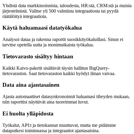
Yhdistä data markkinoinnista, taloudesta, HR:stä, CRM:stä ja muista
järjestelmistä. Valitse yli 500 valmiista integraatiosta tai pyydä
räätälöityä integraatiota.
Käytä haluamaasi datatyökalua
Analysoi dataa ja rakenna raportit suosikkityökaluillasi. Sinun ei
tarvitse opetella uutta ja monimutkaista työkalua.
Tietovarasto sisältyy hintaan
Kaikki Kaivo-paketit sisältävät täysin hallitun BigQuery-
tietovaraston. Saat tietovaraston kaikki hyödyt ilman vaivaa.
Data aina ajantasainen
Ajasta automaattiset datasynkronoinnit haluamasi tiheyden mukaan,
niin raporttisi näyttävät aina tuoreimmat luvut.
Ei huolta ylläpidosta
Työkalut, API:t ja tietokannat muuttuvat, mutta me pidämme
dataputkesi toiminnassa ja integraatiot ajantasaisina.