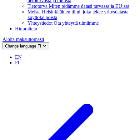
tietoturvasta ja muusta
Tietoturva
Miten pidämme datasi turvassa ja EU:ssa
Meistä
Helsinkiläinen tiimi, joka tekee yritysdatasta
käyttökelpoista
Yhteystiedot
Ota yhteyttä tiimiimme
Hinnoittelu
Aloita maksuttomasti
Change language
FI
EN
FI