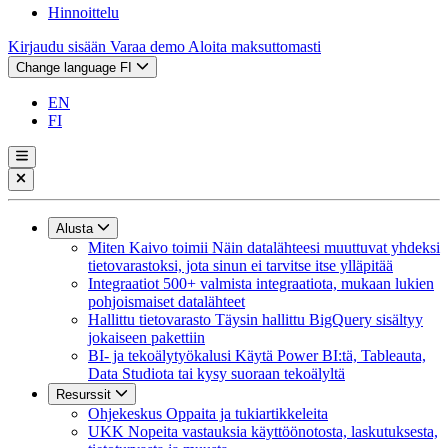
Hinnoittelu
Kirjaudu sisään
Varaa demo
Aloita maksuttomasti
Change language
FI
EN
FI
Alusta
Miten Kaivo toimii
Näin datalähteesi muuttuvat yhdeksi
tietovarastoksi, jota sinun ei tarvitse itse ylläpitää
Integraatiot
500+ valmista integraatiota, mukaan lukien
pohjoismaiset datalähteet
Hallittu tietovarasto
Täysin hallittu BigQuery sisältyy
jokaiseen pakettiin
BI- ja tekoälytyökalusi
Käytä Power BI:tä, Tableauta,
Data Studiota tai kysy suoraan tekoälyltä
Resurssit
Ohjekeskus
Oppaita ja tukiartikkeleita
UKK
Nopeita vastauksia käyttöönotosta, laskutuksesta,