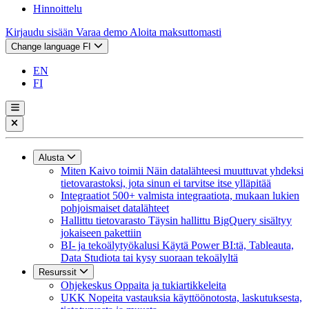
Hinnoittelu
Kirjaudu sisään
Varaa demo
Aloita maksuttomasti
Change language
FI
EN
FI
Alusta
Miten Kaivo toimii
Näin datalähteesi muuttuvat yhdeksi
tietovarastoksi, jota sinun ei tarvitse itse ylläpitää
Integraatiot
500+ valmista integraatiota, mukaan lukien
pohjoismaiset datalähteet
Hallittu tietovarasto
Täysin hallittu BigQuery sisältyy
jokaiseen pakettiin
BI- ja tekoälytyökalusi
Käytä Power BI:tä, Tableauta,
Data Studiota tai kysy suoraan tekoälyltä
Resurssit
Ohjekeskus
Oppaita ja tukiartikkeleita
UKK
Nopeita vastauksia käyttöönotosta, laskutuksesta,