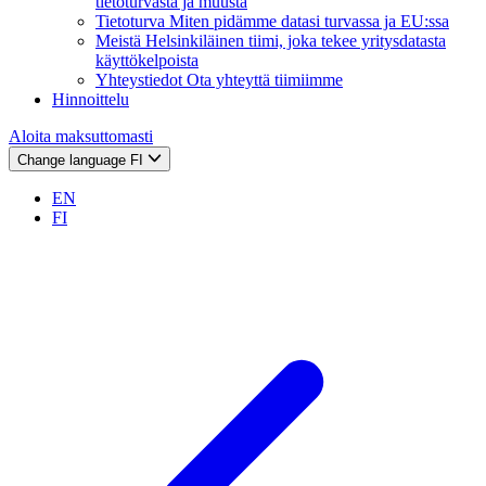
tietoturvasta ja muusta
Tietoturva
Miten pidämme datasi turvassa ja EU:ssa
Meistä
Helsinkiläinen tiimi, joka tekee yritysdatasta
käyttökelpoista
Yhteystiedot
Ota yhteyttä tiimiimme
Hinnoittelu
Aloita maksuttomasti
Change language
FI
EN
FI