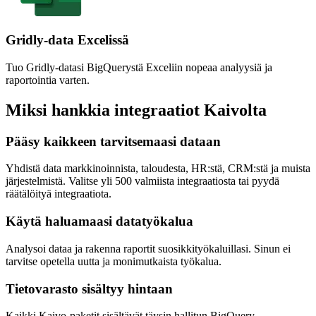
Gridly-data Excelissä
Tuo Gridly-datasi BigQuerystä Exceliin nopeaa analyysiä ja
raportointia varten.
Miksi hankkia integraatiot Kaivolta
Pääsy kaikkeen tarvitsemaasi dataan
Yhdistä data markkinoinnista, taloudesta, HR:stä, CRM:stä ja muista
järjestelmistä. Valitse yli 500 valmiista integraatiosta tai pyydä
räätälöityä integraatiota.
Käytä haluamaasi datatyökalua
Analysoi dataa ja rakenna raportit suosikkityökaluillasi. Sinun ei
tarvitse opetella uutta ja monimutkaista työkalua.
Tietovarasto sisältyy hintaan
Kaikki Kaivo-paketit sisältävät täysin hallitun BigQuery-