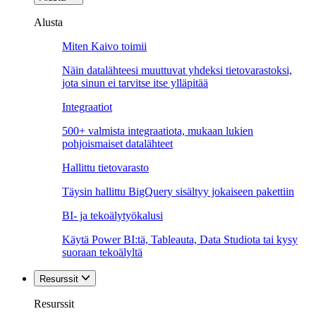
Alusta
Miten Kaivo toimii
Näin datalähteesi muuttuvat yhdeksi tietovarastoksi,
jota sinun ei tarvitse itse ylläpitää
Integraatiot
500+ valmista integraatiota, mukaan lukien
pohjoismaiset datalähteet
Hallittu tietovarasto
Täysin hallittu BigQuery sisältyy jokaiseen pakettiin
BI- ja tekoälytyökalusi
Käytä Power BI:tä, Tableauta, Data Studiota tai kysy
suoraan tekoälyltä
Resurssit
Resurssit