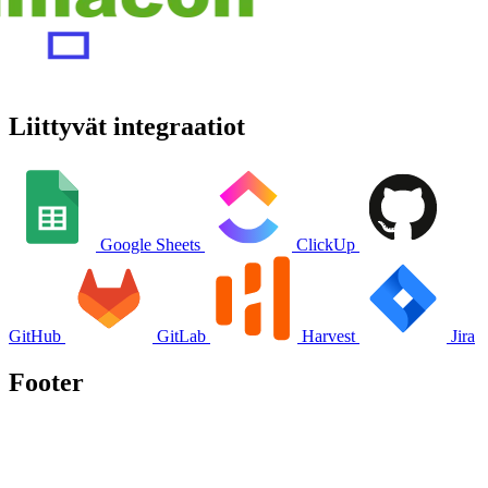
Liittyvät integraatiot
Google Sheets
ClickUp
GitHub
GitLab
Harvest
Jira
Footer