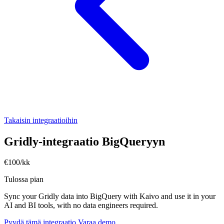
Takaisin integraatioihin
Gridly-integraatio BigQueryyn
€100/kk
Tulossa pian
Sync your Gridly data into BigQuery with Kaivo and use it in your
AI and BI tools, with no data engineers required.
Pyydä tämä integraatio
Varaa demo