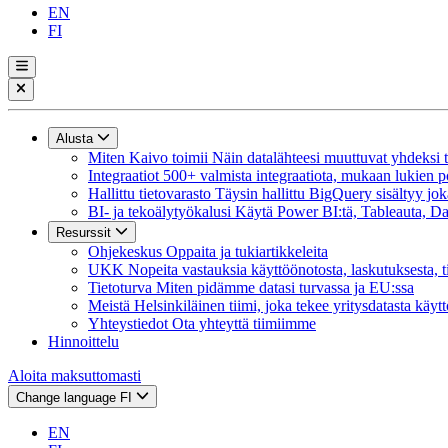
EN
FI
Alusta
Miten Kaivo toimii
Näin datalähteesi muuttuvat yhdeksi tie
Integraatiot
500+ valmista integraatiota, mukaan lukien p
Hallittu tietovarasto
Täysin hallittu BigQuery sisältyy jok
BI- ja tekoälytyökalusi
Käytä Power BI:tä, Tableauta, Dat
Resurssit
Ohjekeskus
Oppaita ja tukiartikkeleita
UKK
Nopeita vastauksia käyttöönotosta, laskutuksesta, t
Tietoturva
Miten pidämme datasi turvassa ja EU:ssa
Meistä
Helsinkiläinen tiimi, joka tekee yritysdatasta käyt
Yhteystiedot
Ota yhteyttä tiimiimme
Hinnoittelu
Aloita maksuttomasti
Change language
FI
EN