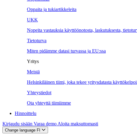
Oppaita ja tukiartikkeleita
UKK
Nopeita vastauksia käyttöönotosta, laskutuksesta, tietotu
Tietoturva
Miten pidämme datasi turvassa ja EU:ssa
Yritys
Meistä
Helsinkiläinen tiimi, joka tekee yritysdatasta käyttökelpoi
Yhteystiedot
Ota yhteyttä tiimiimme
Hinnoittelu
Kirjaudu sisään
Varaa demo
Aloita maksuttomasti
Change language
FI