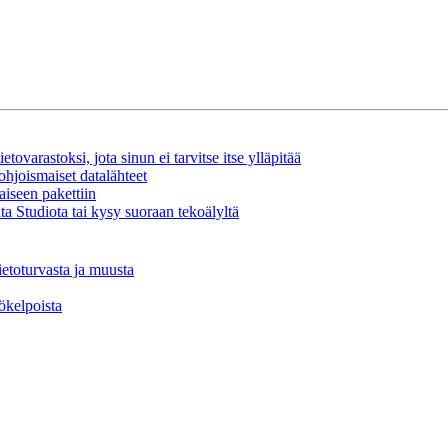
tovarastoksi, jota sinun ei tarvitse itse ylläpitää
ohjoismaiset datalähteet
aiseen pakettiin
a Studiota tai kysy suoraan tekoälyltä
ietoturvasta ja muusta
tökelpoista