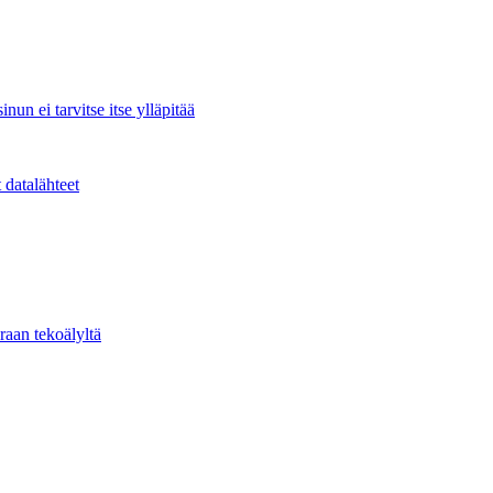
nun ei tarvitse itse ylläpitää
 datalähteet
raan tekoälyltä