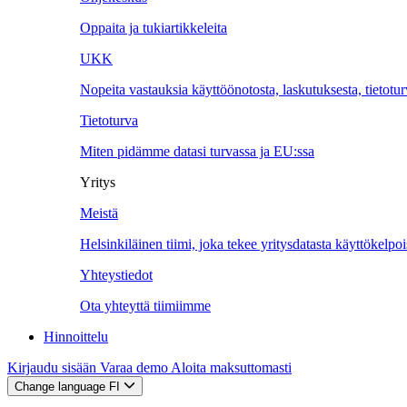
Oppaita ja tukiartikkeleita
UKK
Nopeita vastauksia käyttöönotosta, laskutuksesta, tietotu
Tietoturva
Miten pidämme datasi turvassa ja EU:ssa
Yritys
Meistä
Helsinkiläinen tiimi, joka tekee yritysdatasta käyttökelpoi
Yhteystiedot
Ota yhteyttä tiimiimme
Hinnoittelu
Kirjaudu sisään
Varaa demo
Aloita maksuttomasti
Change language
FI