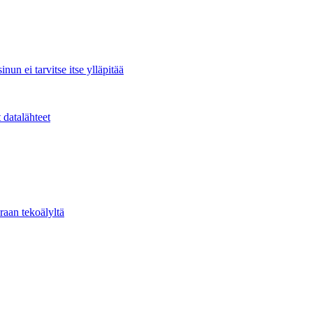
nun ei tarvitse itse ylläpitää
 datalähteet
raan tekoälyltä