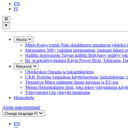
EN
FI
Alusta
Miten Kaivo toimii
Näin datalähteesi muuttuvat yhdeksi tie
Integraatiot
500+ valmista integraatiota, mukaan lukien p
Hallittu tietovarasto
Täysin hallittu BigQuery sisältyy jok
BI- ja tekoälytyökalusi
Käytä Power BI:tä, Tableauta, Dat
Resurssit
Ohjekeskus
Oppaita ja tukiartikkeleita
UKK
Nopeita vastauksia käyttöönotosta, laskutuksesta, t
Tietoturva
Miten pidämme datasi turvassa ja EU:ssa
Meistä
Helsinkiläinen tiimi, joka tekee yritysdatasta käyt
Yhteystiedot
Ota yhteyttä tiimiimme
Hinnoittelu
Aloita maksuttomasti
Change language
FI
EN