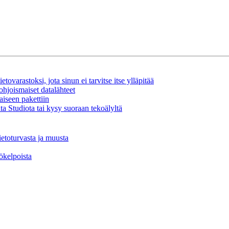
tovarastoksi, jota sinun ei tarvitse itse ylläpitää
ohjoismaiset datalähteet
aiseen pakettiin
a Studiota tai kysy suoraan tekoälyltä
ietoturvasta ja muusta
tökelpoista