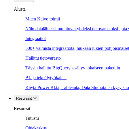
Alusta
Miten Kaivo toimii
Näin datalähteesi muuttuvat yhdeksi tietovarastoksi, jota si
Integraatiot
500+ valmista integraatiota, mukaan lukien pohjoismaiset
Hallittu tietovarasto
Täysin hallittu BigQuery sisältyy jokaiseen pakettiin
BI- ja tekoälytyökalusi
Käytä Power BI:tä, Tableauta, Data Studiota tai kysy suo
Resurssit
Resurssit
Tutustu
Ohjekeskus