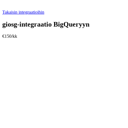
Takaisin integraatioihin
giosg-integraatio BigQueryyn
€150/kk