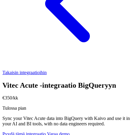
Takaisin integraatioihin
Vitec Acute -integraatio BigQueryyn
€350/kk
Tulossa pian
Sync your Vitec Acute data into BigQuery with Kaivo and use it in
your AI and BI tools, with no data engineers required.
Pyydä tämä integraatio
Varaa demo