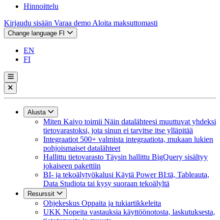
Hinnoittelu
Kirjaudu sisään
Varaa demo
Aloita maksuttomasti
Change language
FI
EN
FI
Alusta
Miten Kaivo toimii
Näin datalähteesi muuttuvat yhdeksi
tietovarastoksi, jota sinun ei tarvitse itse ylläpitää
Integraatiot
500+ valmista integraatiota, mukaan lukien
pohjoismaiset datalähteet
Hallittu tietovarasto
Täysin hallittu BigQuery sisältyy
jokaiseen pakettiin
BI- ja tekoälytyökalusi
Käytä Power BI:tä, Tableauta,
Data Studiota tai kysy suoraan tekoälyltä
Resurssit
Ohjekeskus
Oppaita ja tukiartikkeleita
UKK
Nopeita vastauksia käyttöönotosta, laskutuksesta,