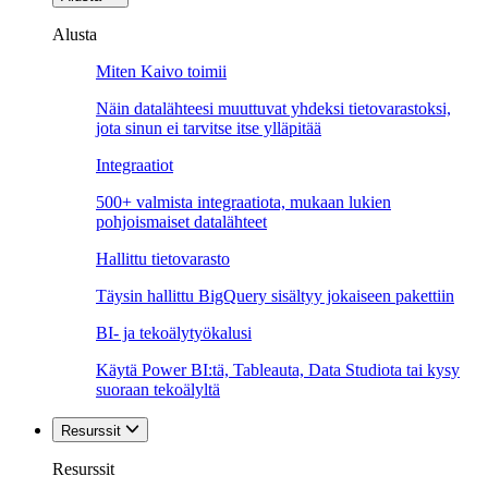
Alusta
Miten Kaivo toimii
Näin datalähteesi muuttuvat yhdeksi tietovarastoksi,
jota sinun ei tarvitse itse ylläpitää
Integraatiot
500+ valmista integraatiota, mukaan lukien
pohjoismaiset datalähteet
Hallittu tietovarasto
Täysin hallittu BigQuery sisältyy jokaiseen pakettiin
BI- ja tekoälytyökalusi
Käytä Power BI:tä, Tableauta, Data Studiota tai kysy
suoraan tekoälyltä
Resurssit
Resurssit