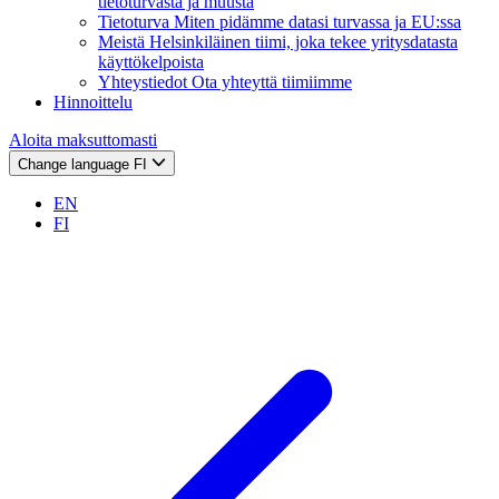
tietoturvasta ja muusta
Tietoturva
Miten pidämme datasi turvassa ja EU:ssa
Meistä
Helsinkiläinen tiimi, joka tekee yritysdatasta
käyttökelpoista
Yhteystiedot
Ota yhteyttä tiimiimme
Hinnoittelu
Aloita maksuttomasti
Change language
FI
EN
FI