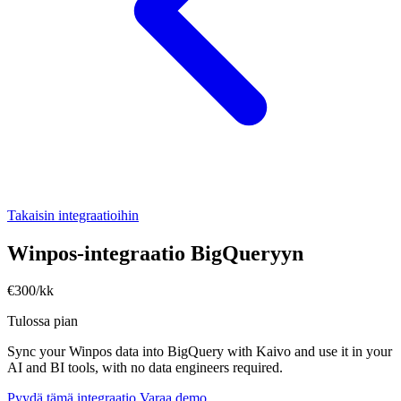
Takaisin integraatioihin
Winpos-integraatio BigQueryyn
€300/kk
Tulossa pian
Sync your Winpos data into BigQuery with Kaivo and use it in your
AI and BI tools, with no data engineers required.
Pyydä tämä integraatio
Varaa demo