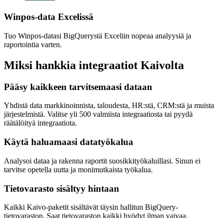
Winpos-data Excelissä
Tuo Winpos-datasi BigQuerystä Exceliin nopeaa analyysiä ja
raportointia varten.
Miksi hankkia integraatiot Kaivolta
Pääsy kaikkeen tarvitsemaasi dataan
Yhdistä data markkinoinnista, taloudesta, HR:stä, CRM:stä ja muista
järjestelmistä. Valitse yli 500 valmiista integraatiosta tai pyydä
räätälöityä integraatiota.
Käytä haluamaasi datatyökalua
Analysoi dataa ja rakenna raportit suosikkityökaluillasi. Sinun ei
tarvitse opetella uutta ja monimutkaista työkalua.
Tietovarasto sisältyy hintaan
Kaikki Kaivo-paketit sisältävät täysin hallitun BigQuery-
tietovaraston. Saat tietovaraston kaikki hyödyt ilman vaivaa.