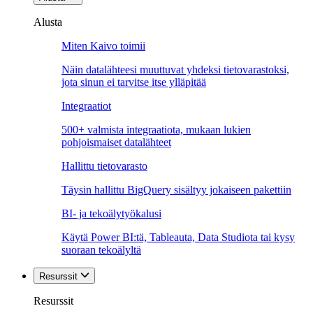
Alusta
Miten Kaivo toimii
Näin datalähteesi muuttuvat yhdeksi tietovarastoksi,
jota sinun ei tarvitse itse ylläpitää
Integraatiot
500+ valmista integraatiota, mukaan lukien
pohjoismaiset datalähteet
Hallittu tietovarasto
Täysin hallittu BigQuery sisältyy jokaiseen pakettiin
BI- ja tekoälytyökalusi
Käytä Power BI:tä, Tableauta, Data Studiota tai kysy
suoraan tekoälyltä
Resurssit
Resurssit