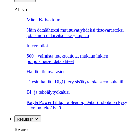
Alusta
Miten Kaivo toimii
Näin datalähteesi muuttuvat yhdeksi tietovarastoksi,
jota sinun ei tarvitse itse ylläpitää
Integraatiot
500+ valmista integraatiota, mukaan lukien
pohjoismaiset datalähteet
Hallittu tietovarasto
Täysin hallittu BigQuery sisältyy jokaiseen pakettiin
BI- ja tekoälytyökalusi
Käytä Power BI:tä, Tableauta, Data Studiota tai kysy
suoraan tekoälyltä
Resurssit
Resurssit