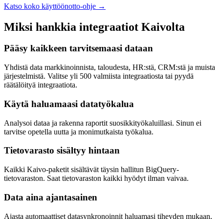
Katso koko käyttöönotto-ohje
→
Miksi hankkia integraatiot Kaivolta
Pääsy kaikkeen tarvitsemaasi dataan
Yhdistä data markkinoinnista, taloudesta, HR:stä, CRM:stä ja muista
järjestelmistä. Valitse yli 500 valmiista integraatiosta tai pyydä
räätälöityä integraatiota.
Käytä haluamaasi datatyökalua
Analysoi dataa ja rakenna raportit suosikkityökaluillasi. Sinun ei
tarvitse opetella uutta ja monimutkaista työkalua.
Tietovarasto sisältyy hintaan
Kaikki Kaivo-paketit sisältävät täysin hallitun BigQuery-
tietovaraston. Saat tietovaraston kaikki hyödyt ilman vaivaa.
Data aina ajantasainen
Ajasta automaattiset datasynkronoinnit haluamasi tiheyden mukaan,