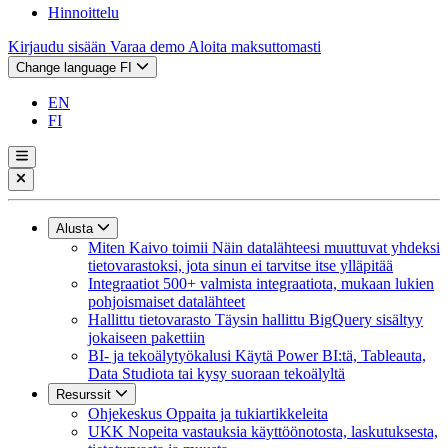
Hinnoittelu
Kirjaudu sisään
Varaa demo
Aloita maksuttomasti
Change language
FI
EN
FI
Alusta
Miten Kaivo toimii
Näin datalähteesi muuttuvat yhdeksi
tietovarastoksi, jota sinun ei tarvitse itse ylläpitää
Integraatiot
500+ valmista integraatiota, mukaan lukien
pohjoismaiset datalähteet
Hallittu tietovarasto
Täysin hallittu BigQuery sisältyy
jokaiseen pakettiin
BI- ja tekoälytyökalusi
Käytä Power BI:tä, Tableauta,
Data Studiota tai kysy suoraan tekoälyltä
Resurssit
Ohjekeskus
Oppaita ja tukiartikkeleita
UKK
Nopeita vastauksia käyttöönotosta, laskutuksesta,