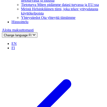
tietoturvasta ja muusta
Tietoturva
Miten pidämme datasi turvassa ja EU:ssa
Meistä
Helsinkiläinen tiimi, joka tekee yritysdatasta
käyttökelpoista
Yhteystiedot
Ota yhteyttä tiimiimme
Hinnoittelu
Aloita maksuttomasti
Change language
FI
EN
FI