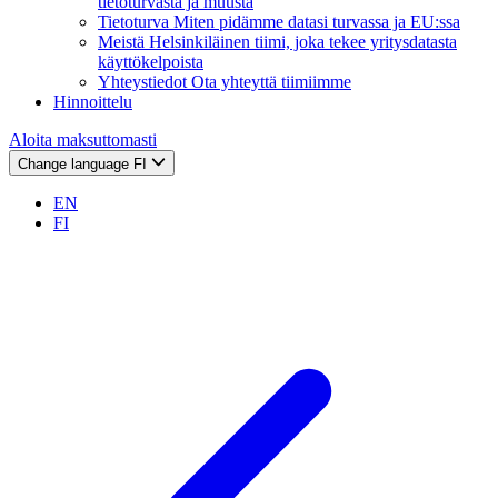
tietoturvasta ja muusta
Tietoturva
Miten pidämme datasi turvassa ja EU:ssa
Meistä
Helsinkiläinen tiimi, joka tekee yritysdatasta
käyttökelpoista
Yhteystiedot
Ota yhteyttä tiimiimme
Hinnoittelu
Aloita maksuttomasti
Change language
FI
EN
FI