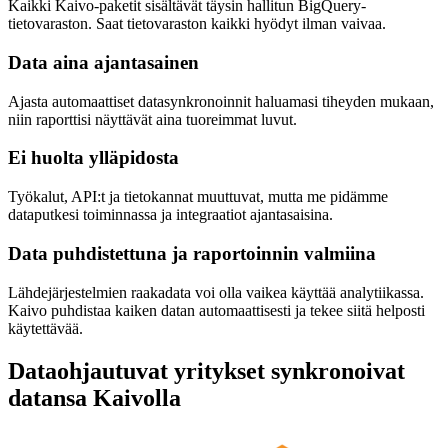
Kaikki Kaivo-paketit sisältävät täysin hallitun BigQuery-
tietovaraston. Saat tietovaraston kaikki hyödyt ilman vaivaa.
Data aina ajantasainen
Ajasta automaattiset datasynkronoinnit haluamasi tiheyden mukaan,
niin raporttisi näyttävät aina tuoreimmat luvut.
Ei huolta ylläpidosta
Työkalut, API:t ja tietokannat muuttuvat, mutta me pidämme
dataputkesi toiminnassa ja integraatiot ajantasaisina.
Data puhdistettuna ja raportoinnin valmiina
Lähdejärjestelmien raakadata voi olla vaikea käyttää analytiikassa.
Kaivo puhdistaa kaiken datan automaattisesti ja tekee siitä helposti
käytettävää.
Dataohjautuvat yritykset synkronoivat
datansa Kaivolla