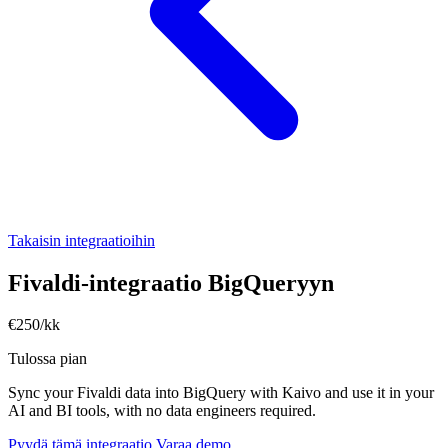
Takaisin integraatioihin
Fivaldi-integraatio BigQueryyn
€250/kk
Tulossa pian
Sync your Fivaldi data into BigQuery with Kaivo and use it in your
AI and BI tools, with no data engineers required.
Pyydä tämä integraatio
Varaa demo