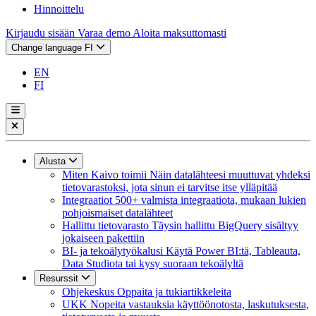
Hinnoittelu
Kirjaudu sisään
Varaa demo
Aloita maksuttomasti
Change language
FI
EN
FI
Alusta
Miten Kaivo toimii
Näin datalähteesi muuttuvat yhdeksi
tietovarastoksi, jota sinun ei tarvitse itse ylläpitää
Integraatiot
500+ valmista integraatiota, mukaan lukien
pohjoismaiset datalähteet
Hallittu tietovarasto
Täysin hallittu BigQuery sisältyy
jokaiseen pakettiin
BI- ja tekoälytyökalusi
Käytä Power BI:tä, Tableauta,
Data Studiota tai kysy suoraan tekoälyltä
Resurssit
Ohjekeskus
Oppaita ja tukiartikkeleita
UKK
Nopeita vastauksia käyttöönotosta, laskutuksesta,