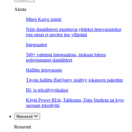
Alusta
Miten Kaivo toimii
Näin datalähteesi muuttuvat yhdeksi tietovarastoksi,
jota sinun ei tarvitse itse ylläpitää
Integraatiot
500+ valmista integraatiota, mukaan lukien
pohjoismaiset datalähteet
Hallittu tietovarasto
Täysin hallittu BigQuery sisältyy jokaiseen pakettiin
BI- ja tekoälytyökalusi
Käytä Power BI:tä, Tableauta, Data Studiota tai kysy
suoraan tekoälyltä
Resurssit
Resurssit