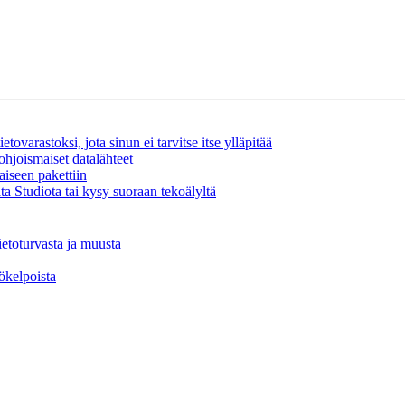
tovarastoksi, jota sinun ei tarvitse itse ylläpitää
ohjoismaiset datalähteet
aiseen pakettiin
a Studiota tai kysy suoraan tekoälyltä
ietoturvasta ja muusta
tökelpoista