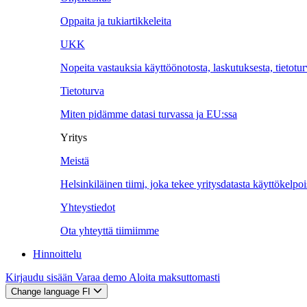
Oppaita ja tukiartikkeleita
UKK
Nopeita vastauksia käyttöönotosta, laskutuksesta, tietotu
Tietoturva
Miten pidämme datasi turvassa ja EU:ssa
Yritys
Meistä
Helsinkiläinen tiimi, joka tekee yritysdatasta käyttökelpoi
Yhteystiedot
Ota yhteyttä tiimiimme
Hinnoittelu
Kirjaudu sisään
Varaa demo
Aloita maksuttomasti
Change language
FI