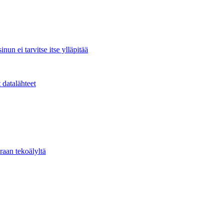
nun ei tarvitse itse ylläpitää
 datalähteet
raan tekoälyltä