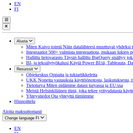
EN
FI
Alusta
Miten Kaivo toimii
Näin datalähteesi muuttuvat yhdeksi tie
Integraatiot
500+ valmista integraatiota, mukaan lukien p
Hallittu tietovarasto
Täysin hallittu BigQuery sisältyy jok
BI- ja tekoälytyökalusi
Käytä Power BI:tä, Tableauta, Dat
Resurssit
Ohjekeskus
Oppaita ja tukiartikkeleita
UKK
Nopeita vastauksia käyttöönotosta, laskutuksesta, t
Tietoturva
Miten pidämme datasi turvassa ja EU:ssa
Meistä
Helsinkiläinen tiimi, joka tekee yritysdatasta käyt
Yhteystiedot
Ota yhteyttä tiimiimme
Hinnoittelu
Aloita maksuttomasti
Change language
FI
EN