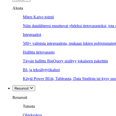
Alusta
Miten Kaivo toimii
Näin datalähteesi muuttuvat yhdeksi tietovarastoksi, jota si
Integraatiot
500+ valmista integraatiota, mukaan lukien pohjoismaiset
Hallittu tietovarasto
Täysin hallittu BigQuery sisältyy jokaiseen pakettiin
BI- ja tekoälytyökalusi
Käytä Power BI:tä, Tableauta, Data Studiota tai kysy suo
Resurssit
Resurssit
Tutustu
Ohjekeskus