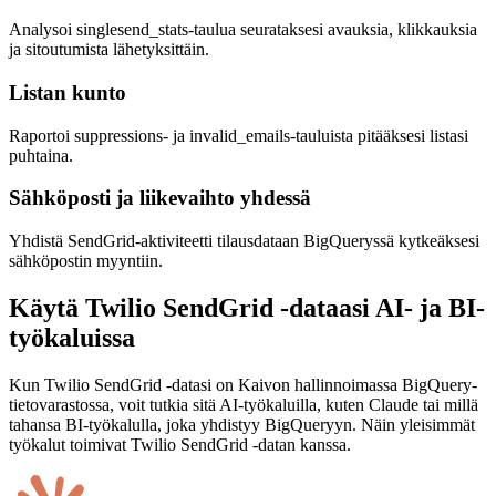
Analysoi singlesend_stats-taulua seurataksesi avauksia, klikkauksia
ja sitoutumista lähetyksittäin.
Listan kunto
Raportoi suppressions- ja invalid_emails-tauluista pitääksesi listasi
puhtaina.
Sähköposti ja liikevaihto yhdessä
Yhdistä SendGrid-aktiviteetti tilausdataan BigQueryssä kytkeäksesi
sähköpostin myyntiin.
Käytä Twilio SendGrid -dataasi AI- ja BI-
työkaluissa
Kun Twilio SendGrid -datasi on Kaivon hallinnoimassa BigQuery-
tietovarastossa, voit tutkia sitä AI-työkaluilla, kuten Claude tai millä
tahansa BI-työkalulla, joka yhdistyy BigQueryyn. Näin yleisimmät
työkalut toimivat Twilio SendGrid -datan kanssa.