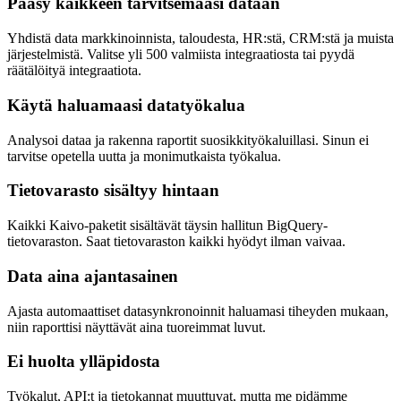
Pääsy kaikkeen tarvitsemaasi dataan
Yhdistä data markkinoinnista, taloudesta, HR:stä, CRM:stä ja muista
järjestelmistä. Valitse yli 500 valmiista integraatiosta tai pyydä
räätälöityä integraatiota.
Käytä haluamaasi datatyökalua
Analysoi dataa ja rakenna raportit suosikkityökaluillasi. Sinun ei
tarvitse opetella uutta ja monimutkaista työkalua.
Tietovarasto sisältyy hintaan
Kaikki Kaivo-paketit sisältävät täysin hallitun BigQuery-
tietovaraston. Saat tietovaraston kaikki hyödyt ilman vaivaa.
Data aina ajantasainen
Ajasta automaattiset datasynkronoinnit haluamasi tiheyden mukaan,
niin raporttisi näyttävät aina tuoreimmat luvut.
Ei huolta ylläpidosta
Työkalut, API:t ja tietokannat muuttuvat, mutta me pidämme