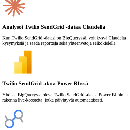
Analysoi Twilio SendGrid -dataa Claudella
Kun Twilio SendGrid -datasi on BigQueryssä, voit kysyä Claudelta
kysymyksiä ja saada raportteja sekä yhteenvetoja selkokielellä.
Twilio SendGrid -data Power BI:ssä
Yhdistä BigQueryssä oleva Twilio SendGrid -datasi Power BI:hin ja
rakenna live-koosteita, jotka päivittyvät automaattisesti.