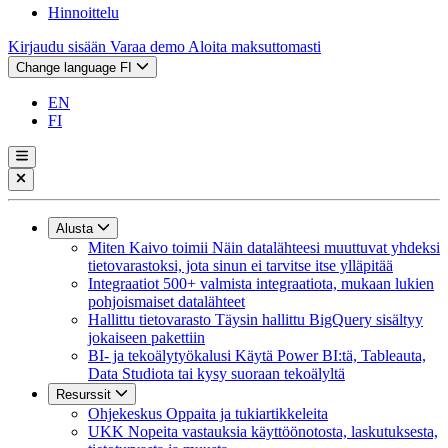
Hinnoittelu
Kirjaudu sisään
Varaa demo
Aloita maksuttomasti
Change language
FI
EN
FI
Alusta
Miten Kaivo toimii
Näin datalähteesi muuttuvat yhdeksi
tietovarastoksi, jota sinun ei tarvitse itse ylläpitää
Integraatiot
500+ valmista integraatiota, mukaan lukien
pohjoismaiset datalähteet
Hallittu tietovarasto
Täysin hallittu BigQuery sisältyy
jokaiseen pakettiin
BI- ja tekoälytyökalusi
Käytä Power BI:tä, Tableauta,
Data Studiota tai kysy suoraan tekoälyltä
Resurssit
Ohjekeskus
Oppaita ja tukiartikkeleita
UKK
Nopeita vastauksia käyttöönotosta, laskutuksesta,