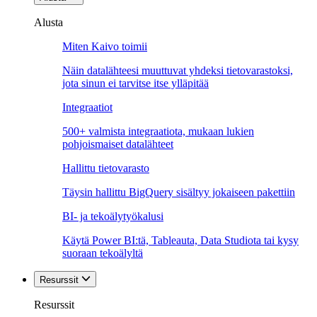
Alusta
Miten Kaivo toimii
Näin datalähteesi muuttuvat yhdeksi tietovarastoksi,
jota sinun ei tarvitse itse ylläpitää
Integraatiot
500+ valmista integraatiota, mukaan lukien
pohjoismaiset datalähteet
Hallittu tietovarasto
Täysin hallittu BigQuery sisältyy jokaiseen pakettiin
BI- ja tekoälytyökalusi
Käytä Power BI:tä, Tableauta, Data Studiota tai kysy
suoraan tekoälyltä
Resurssit
Resurssit