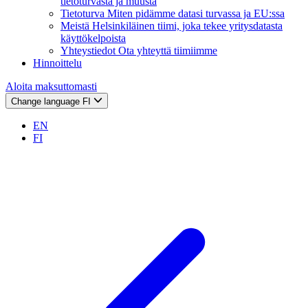
tietoturvasta ja muusta
Tietoturva
Miten pidämme datasi turvassa ja EU:ssa
Meistä
Helsinkiläinen tiimi, joka tekee yritysdatasta
käyttökelpoista
Yhteystiedot
Ota yhteyttä tiimiimme
Hinnoittelu
Aloita maksuttomasti
Change language
FI
EN
FI