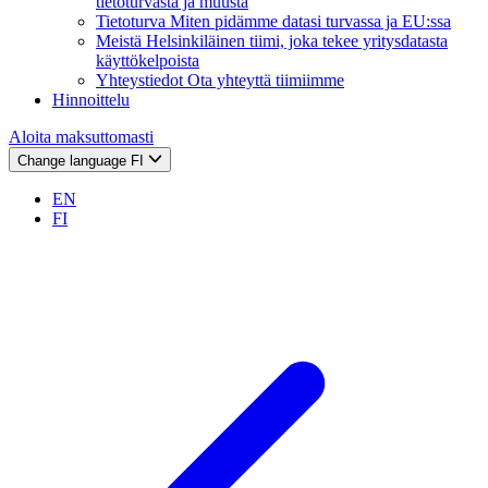
tietoturvasta ja muusta
Tietoturva
Miten pidämme datasi turvassa ja EU:ssa
Meistä
Helsinkiläinen tiimi, joka tekee yritysdatasta
käyttökelpoista
Yhteystiedot
Ota yhteyttä tiimiimme
Hinnoittelu
Aloita maksuttomasti
Change language
FI
EN
FI