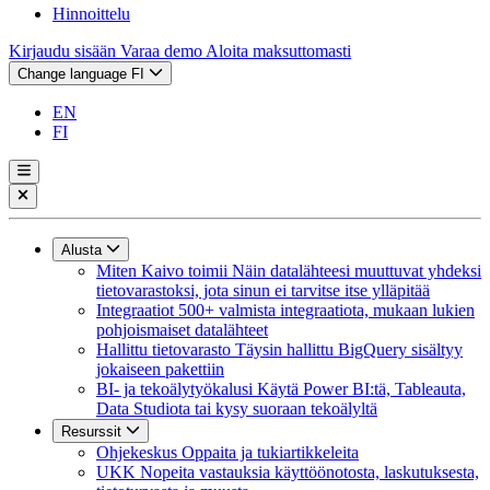
Hinnoittelu
Kirjaudu sisään
Varaa demo
Aloita maksuttomasti
Change language
FI
EN
FI
Alusta
Miten Kaivo toimii
Näin datalähteesi muuttuvat yhdeksi
tietovarastoksi, jota sinun ei tarvitse itse ylläpitää
Integraatiot
500+ valmista integraatiota, mukaan lukien
pohjoismaiset datalähteet
Hallittu tietovarasto
Täysin hallittu BigQuery sisältyy
jokaiseen pakettiin
BI- ja tekoälytyökalusi
Käytä Power BI:tä, Tableauta,
Data Studiota tai kysy suoraan tekoälyltä
Resurssit
Ohjekeskus
Oppaita ja tukiartikkeleita
UKK
Nopeita vastauksia käyttöönotosta, laskutuksesta,