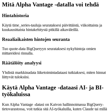
Mitä Alpha Vantage -datalla voi tehdä
Hintahistoria
Käytä time_series-tauluja seurataksesi päivittäistä, viikoittaista ja
kuukausittaista hintakehitystä pitkillä aikaväleillä.
Reaaliaikaisten hintojen seuranta
Tuo quote-data BigQueryyn seurataksesi nykyhintoja omien
mittareidesi rinnalla.
Räätälöity analyysi
Yhdistä markkinadata liiketoimintadataasi tutkiaksesi, miten hinnat
liittyvät tuloksiisi.
Käytä Alpha Vantage -dataasi AI- ja BI-
työkaluissa
Kun Alpha Vantage -datasi on Kaivon hallinnoimassa BigQuery-
tietovarastossa, voit tutkia sitä AI-työkaluilla, kuten Claude tai millä