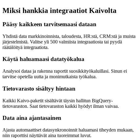
Miksi hankkia integraatiot Kaivolta
Pääsy kaikkeen tarvitsemaasi dataan
Yhdistä data markkinoinnista, taloudesta, HR:stä, CRM:stä ja muista
järjestelmistä. Valitse yli 500 valmiista integraatiosta tai pyydä
räätälöityä integraatiota.
Käytä haluamaasi datatyökalua
Analysoi dataa ja rakenna raportit suosikkityökaluillasi. Sinun ei
tarvitse opetella uutta ja monimutkaista työkalua.
Tietovarasto sisältyy hintaan
Kaikki Kaivo-paketit sisältävät täysin hallitun BigQuery-
tietovaraston. Saat tietovaraston kaikki hyödyt ilman vaivaa.
Data aina ajantasainen
Ajasta automaattiset datasynkronoinnit haluamasi tiheyden mukaan,
niin raporttisi näyttävät aina tuoreimmat luvut.