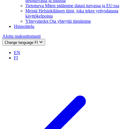
tietoturvasta ja muusta
Tietoturva
Miten pidämme datasi turvassa ja EU:ssa
Meistä
Helsinkiläinen tiimi, joka tekee yritysdatasta
käyttökelpoista
Yhteystiedot
Ota yhteyttä tiimiimme
Hinnoittelu
Aloita maksuttomasti
Change language
FI
EN
FI