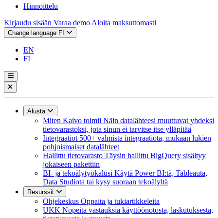
Hinnoittelu
Kirjaudu sisään
Varaa demo
Aloita maksuttomasti
Change language
FI
EN
FI
Alusta
Miten Kaivo toimii
Näin datalähteesi muuttuvat yhdeksi
tietovarastoksi, jota sinun ei tarvitse itse ylläpitää
Integraatiot
500+ valmista integraatiota, mukaan lukien
pohjoismaiset datalähteet
Hallittu tietovarasto
Täysin hallittu BigQuery sisältyy
jokaiseen pakettiin
BI- ja tekoälytyökalusi
Käytä Power BI:tä, Tableauta,
Data Studiota tai kysy suoraan tekoälyltä
Resurssit
Ohjekeskus
Oppaita ja tukiartikkeleita
UKK
Nopeita vastauksia käyttöönotosta, laskutuksesta,