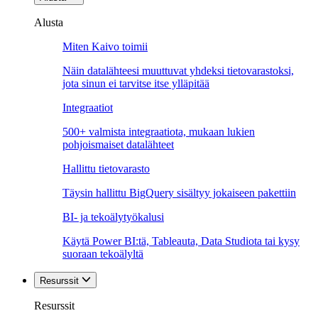
Alusta
Miten Kaivo toimii
Näin datalähteesi muuttuvat yhdeksi tietovarastoksi,
jota sinun ei tarvitse itse ylläpitää
Integraatiot
500+ valmista integraatiota, mukaan lukien
pohjoismaiset datalähteet
Hallittu tietovarasto
Täysin hallittu BigQuery sisältyy jokaiseen pakettiin
BI- ja tekoälytyökalusi
Käytä Power BI:tä, Tableauta, Data Studiota tai kysy
suoraan tekoälyltä
Resurssit
Resurssit