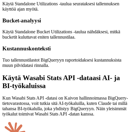
Käytä Standalone Utilizations -taulua seurataksesi tallennuksen
käyttöä ajan myötä.
Bucket-analyysi
Käytä Standalone Bucket Utilizations -taulua nähdäksesi, mitkä
bucketit kuluttavat eniten tallennustilaa.
Kustannuskonteksti
Tuo tallennustilastot BigQueryyn raportoidaksesi kustannuksista
muun pilvidatasi rinnalla.
Käytä Wasabi Stats API -dataasi AI- ja
BI-työkaluissa
Kun Wasabi Stats API -datasi on Kaivon hallinnoimassa BigQuery-
tietovarastossa, voit tutkia sitä AI-työkaluilla, kuten Claude tai millä
tahansa BI-työkalulla, joka yhdistyy BigQueryyn. Näin yleisimmät
työkalut toimivat Wasabi Stats API -datan kanssa.