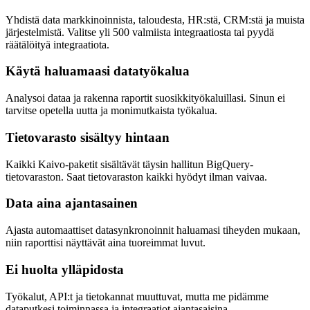
Yhdistä data markkinoinnista, taloudesta, HR:stä, CRM:stä ja muista
järjestelmistä. Valitse yli 500 valmiista integraatiosta tai pyydä
räätälöityä integraatiota.
Käytä haluamaasi datatyökalua
Analysoi dataa ja rakenna raportit suosikkityökaluillasi. Sinun ei
tarvitse opetella uutta ja monimutkaista työkalua.
Tietovarasto sisältyy hintaan
Kaikki Kaivo-paketit sisältävät täysin hallitun BigQuery-
tietovaraston. Saat tietovaraston kaikki hyödyt ilman vaivaa.
Data aina ajantasainen
Ajasta automaattiset datasynkronoinnit haluamasi tiheyden mukaan,
niin raporttisi näyttävät aina tuoreimmat luvut.
Ei huolta ylläpidosta
Työkalut, API:t ja tietokannat muuttuvat, mutta me pidämme
dataputkesi toiminnassa ja integraatiot ajantasaisina.