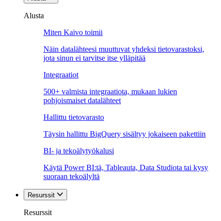
Alusta
Miten Kaivo toimii
Näin datalähteesi muuttuvat yhdeksi tietovarastoksi,
jota sinun ei tarvitse itse ylläpitää
Integraatiot
500+ valmista integraatiota, mukaan lukien
pohjoismaiset datalähteet
Hallittu tietovarasto
Täysin hallittu BigQuery sisältyy jokaiseen pakettiin
BI- ja tekoälytyökalusi
Käytä Power BI:tä, Tableauta, Data Studiota tai kysy
suoraan tekoälyltä
Resurssit
Resurssit