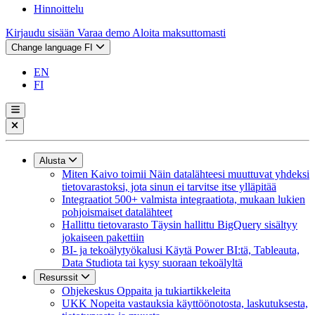
Hinnoittelu
Kirjaudu sisään
Varaa demo
Aloita maksuttomasti
Change language
FI
EN
FI
Alusta
Miten Kaivo toimii
Näin datalähteesi muuttuvat yhdeksi
tietovarastoksi, jota sinun ei tarvitse itse ylläpitää
Integraatiot
500+ valmista integraatiota, mukaan lukien
pohjoismaiset datalähteet
Hallittu tietovarasto
Täysin hallittu BigQuery sisältyy
jokaiseen pakettiin
BI- ja tekoälytyökalusi
Käytä Power BI:tä, Tableauta,
Data Studiota tai kysy suoraan tekoälyltä
Resurssit
Ohjekeskus
Oppaita ja tukiartikkeleita
UKK
Nopeita vastauksia käyttöönotosta, laskutuksesta,