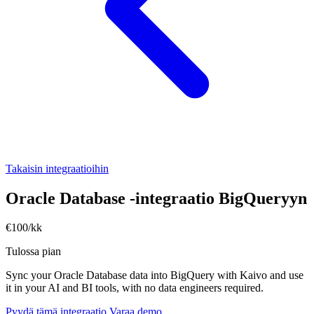
Takaisin integraatioihin
Oracle Database -integraatio BigQueryyn
€100/kk
Tulossa pian
Sync your Oracle Database data into BigQuery with Kaivo and use
it in your AI and BI tools, with no data engineers required.
Pyydä tämä integraatio
Varaa demo