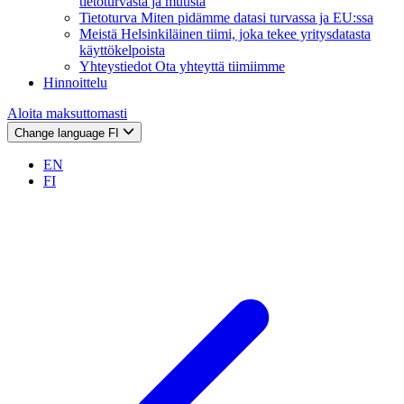
tietoturvasta ja muusta
Tietoturva
Miten pidämme datasi turvassa ja EU:ssa
Meistä
Helsinkiläinen tiimi, joka tekee yritysdatasta
käyttökelpoista
Yhteystiedot
Ota yhteyttä tiimiimme
Hinnoittelu
Aloita maksuttomasti
Change language
FI
EN
FI