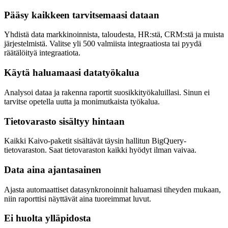
Pääsy kaikkeen tarvitsemaasi dataan
Yhdistä data markkinoinnista, taloudesta, HR:stä, CRM:stä ja muista
järjestelmistä. Valitse yli 500 valmiista integraatiosta tai pyydä
räätälöityä integraatiota.
Käytä haluamaasi datatyökalua
Analysoi dataa ja rakenna raportit suosikkityökaluillasi. Sinun ei
tarvitse opetella uutta ja monimutkaista työkalua.
Tietovarasto sisältyy hintaan
Kaikki Kaivo-paketit sisältävät täysin hallitun BigQuery-
tietovaraston. Saat tietovaraston kaikki hyödyt ilman vaivaa.
Data aina ajantasainen
Ajasta automaattiset datasynkronoinnit haluamasi tiheyden mukaan,
niin raporttisi näyttävät aina tuoreimmat luvut.
Ei huolta ylläpidosta