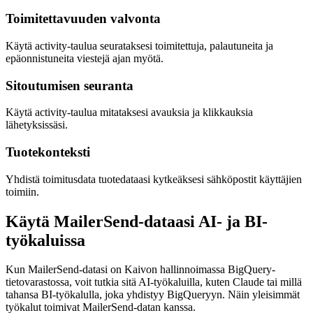
Toimitettavuuden valvonta
Käytä activity-taulua seurataksesi toimitettuja, palautuneita ja
epäonnistuneita viestejä ajan myötä.
Sitoutumisen seuranta
Käytä activity-taulua mitataksesi avauksia ja klikkauksia
lähetyksissäsi.
Tuotekonteksti
Yhdistä toimitusdata tuotedataasi kytkeäksesi sähköpostit käyttäjien
toimiin.
Käytä MailerSend-dataasi AI- ja BI-
työkaluissa
Kun MailerSend-datasi on Kaivon hallinnoimassa BigQuery-
tietovarastossa, voit tutkia sitä AI-työkaluilla, kuten Claude tai millä
tahansa BI-työkalulla, joka yhdistyy BigQueryyn. Näin yleisimmät
työkalut toimivat MailerSend-datan kanssa.