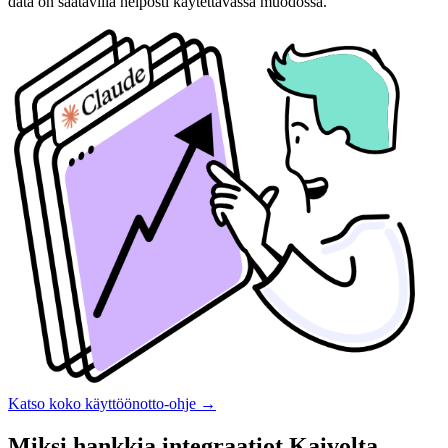
data on saatavilla helposti käytettävässä muodossa.
Katso koko käyttöönotto-ohje
→
Miksi hankkia integraatiot Kaivolta