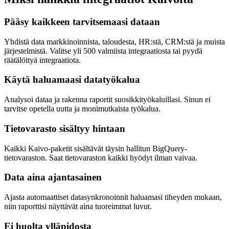
Pääsy kaikkeen tarvitsemaasi dataan
Yhdistä data markkinoinnista, taloudesta, HR:stä, CRM:stä ja muista
järjestelmistä. Valitse yli 500 valmiista integraatiosta tai pyydä
räätälöityä integraatiota.
Käytä haluamaasi datatyökalua
Analysoi dataa ja rakenna raportit suosikkityökaluillasi. Sinun ei
tarvitse opetella uutta ja monimutkaista työkalua.
Tietovarasto sisältyy hintaan
Kaikki Kaivo-paketit sisältävät täysin hallitun BigQuery-
tietovaraston. Saat tietovaraston kaikki hyödyt ilman vaivaa.
Data aina ajantasainen
Ajasta automaattiset datasynkronoinnit haluamasi tiheyden mukaan,
niin raporttisi näyttävät aina tuoreimmat luvut.
Ei huolta ylläpidosta