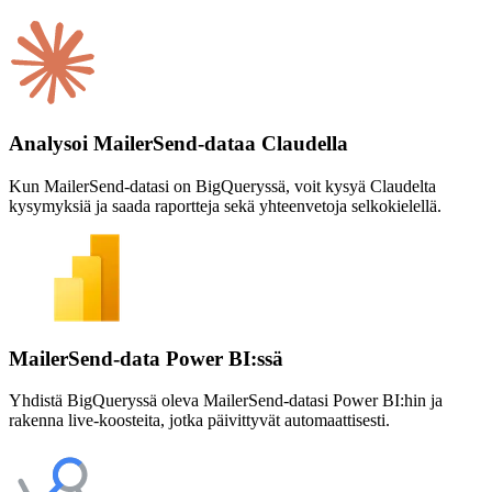
Analysoi MailerSend-dataa Claudella
Kun MailerSend-datasi on BigQueryssä, voit kysyä Claudelta
kysymyksiä ja saada raportteja sekä yhteenvetoja selkokielellä.
MailerSend-data Power BI:ssä
Yhdistä BigQueryssä oleva MailerSend-datasi Power BI:hin ja
rakenna live-koosteita, jotka päivittyvät automaattisesti.