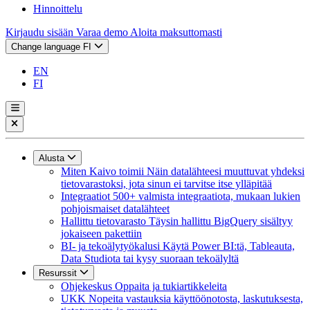
Hinnoittelu
Kirjaudu sisään
Varaa demo
Aloita maksuttomasti
Change language
FI
EN
FI
Alusta
Miten Kaivo toimii
Näin datalähteesi muuttuvat yhdeksi
tietovarastoksi, jota sinun ei tarvitse itse ylläpitää
Integraatiot
500+ valmista integraatiota, mukaan lukien
pohjoismaiset datalähteet
Hallittu tietovarasto
Täysin hallittu BigQuery sisältyy
jokaiseen pakettiin
BI- ja tekoälytyökalusi
Käytä Power BI:tä, Tableauta,
Data Studiota tai kysy suoraan tekoälyltä
Resurssit
Ohjekeskus
Oppaita ja tukiartikkeleita
UKK
Nopeita vastauksia käyttöönotosta, laskutuksesta,