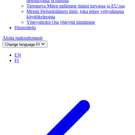
tietoturvasta ja muusta
Tietoturva
Miten pidämme datasi turvassa ja EU:ssa
Meistä
Helsinkiläinen tiimi, joka tekee yritysdatasta
käyttökelpoista
Yhteystiedot
Ota yhteyttä tiimiimme
Hinnoittelu
Aloita maksuttomasti
Change language
FI
EN
FI