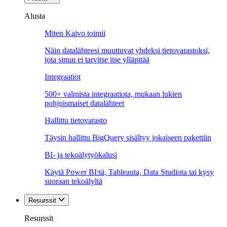
Alusta
Miten Kaivo toimii
Näin datalähteesi muuttuvat yhdeksi tietovarastoksi,
jota sinun ei tarvitse itse ylläpitää
Integraatiot
500+ valmista integraatiota, mukaan lukien
pohjoismaiset datalähteet
Hallittu tietovarasto
Täysin hallittu BigQuery sisältyy jokaiseen pakettiin
BI- ja tekoälytyökalusi
Käytä Power BI:tä, Tableauta, Data Studiota tai kysy
suoraan tekoälyltä
Resurssit
Resurssit