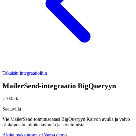
Takaisin integraatioihin
MailerSend-integraatio BigQueryyn
€100/kk
Saatavilla
Vie MailerSend-toimitusdatasi BigQueryyn Kaivon avulla ja valvo
sähköpostin toimitettavuutta ja sitoutumista.
Aloita maksuttomasti
Varaa demo